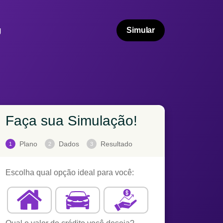
g
Simular
Faça sua Simulação!
Plano
Dados
Resultado
1
2
3
Escolha qual opção ideal para você: