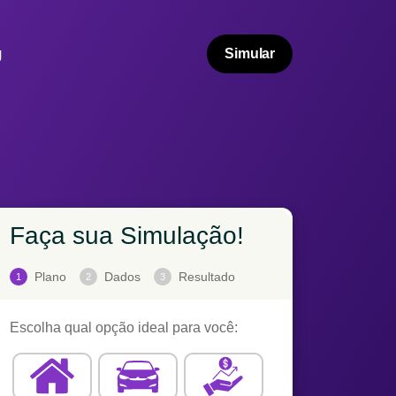
g
Simular
Faça sua Simulação!
Plano
Dados
Resultado
1
2
3
Escolha qual opção ideal para você: