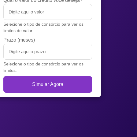
Qual o valor do crédito você deseja?
Selecione o tipo de consórcio para ver os
limites de valor.
Prazo (meses)
Selecione o tipo de consórcio para ver os
limites.
Simular Agora