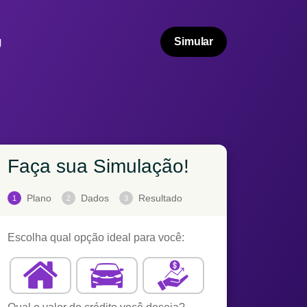
g
Simular
Faça sua Simulação!
Plano
Dados
Resultado
1
2
3
Escolha qual opção ideal para você: