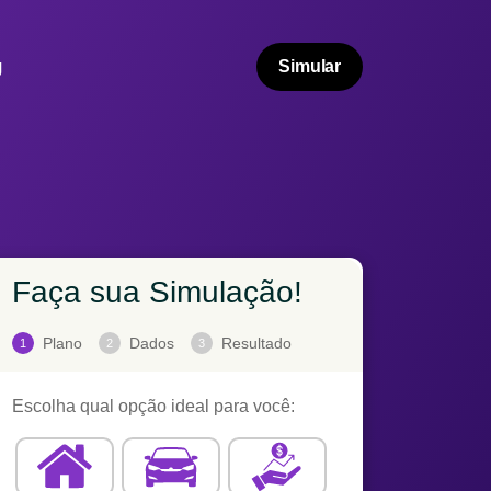
g
Simular
Faça sua Simulação!
Plano
Dados
Resultado
1
2
3
Escolha qual opção ideal para você: