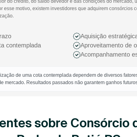
lor do crédito, do saldo devedor e das condições do mercado, 
or esse motivo, existem investidores que adquirem consórcios 
ização.
razo
Aquisição estratégic
ota contemplada
Aproveitamento de 
Acompanhamento espe
rização de uma cota contemplada dependem de diversos fatores,
 de mercado. Resultados passados não garantem ganhos futuros
entes sobre Consórcio 