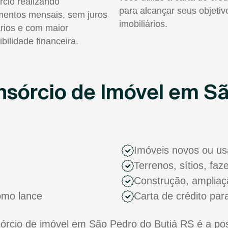
rcio realizando
para alcançar seus objetiv
entos mensais, sem juros
imobiliários.
rios e com maior
ibilidade financeira.
sórcio de Imóvel em Sã
Imóveis novos ou u
Terrenos, sítios, fa
Construção, ampliaç
como lance
Carta de crédito par
cio de imóvel em São Pedro do Butiá RS é a poss