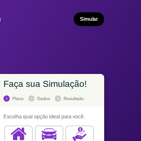
g
Simular
Faça sua Simulação!
Plano
Dados
Resultado
1
2
3
Escolha qual opção ideal para você: