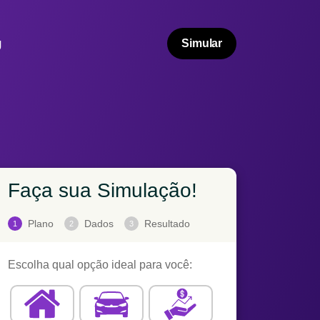
g
Simular
Faça sua Simulação!
Plano
Dados
Resultado
1
2
3
Escolha qual opção ideal para você: