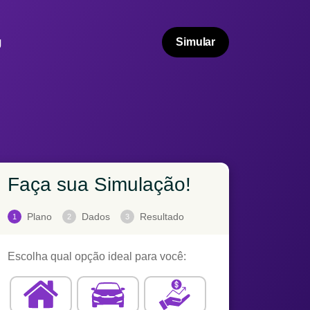
g
Simular
Faça sua Simulação!
Plano
Dados
Resultado
1
2
3
Escolha qual opção ideal para você: