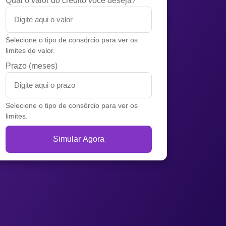
Qual o valor do crédito você deseja?
Selecione o tipo de consórcio para ver os
limites de valor.
Prazo (meses)
Selecione o tipo de consórcio para ver os
limites.
Simular Agora