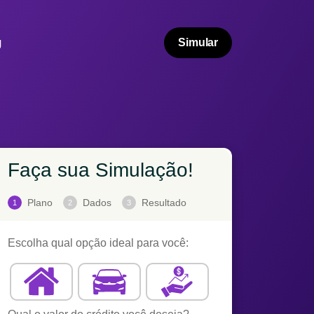
g
Simular
Faça sua Simulação!
Plano
Dados
Resultado
1
2
3
Escolha qual opção ideal para você: