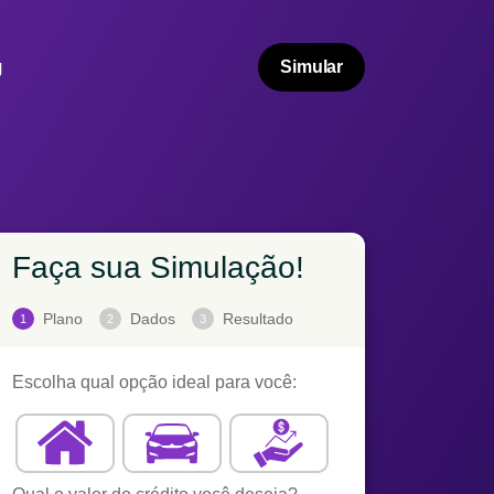
g
Simular
Faça sua Simulação!
Plano
Dados
Resultado
1
2
3
Escolha qual opção ideal para você: