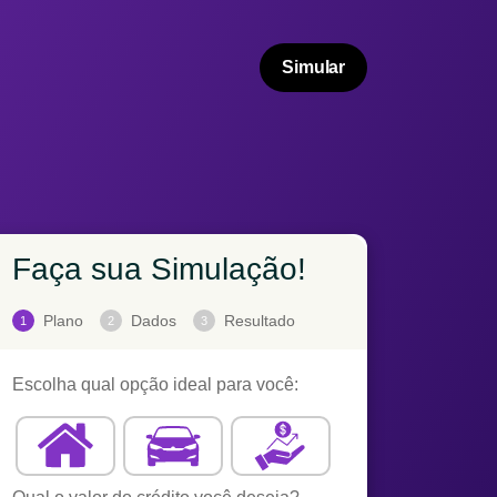
Simular
Faça sua Simulação!
Plano
Dados
Resultado
1
2
3
Escolha qual opção ideal para você: