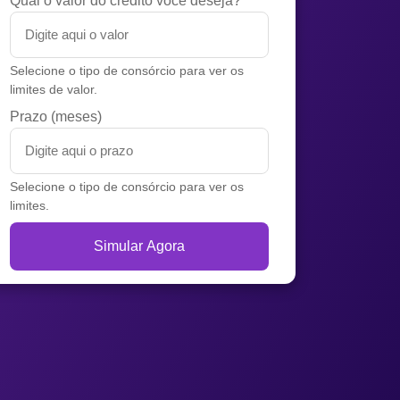
Qual o valor do crédito você deseja?
Selecione o tipo de consórcio para ver os
limites de valor.
Prazo (meses)
Selecione o tipo de consórcio para ver os
limites.
Simular Agora