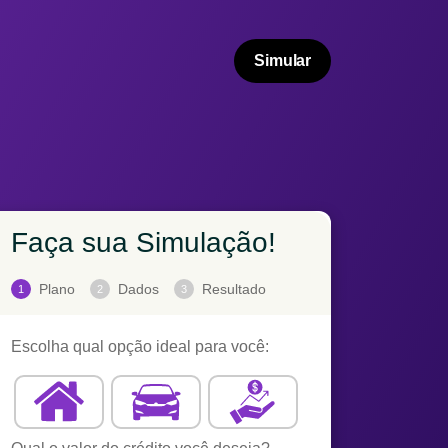
Simular
Faça sua Simulação!
Plano
Dados
Resultado
1
2
3
Escolha qual opção ideal para você: