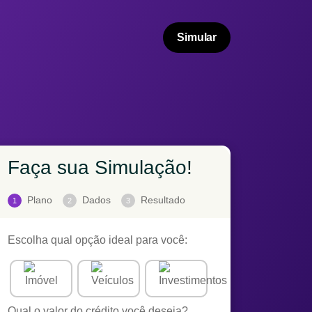
Simular
Faça sua Simulação!
Plano
Dados
Resultado
1
2
3
Escolha qual opção ideal para você:
Qual o valor do crédito você deseja?