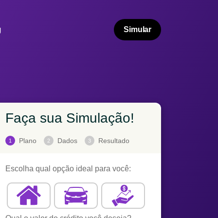
g
Simular
Faça sua Simulação!
Plano
Dados
Resultado
1
2
3
Escolha qual opção ideal para você: