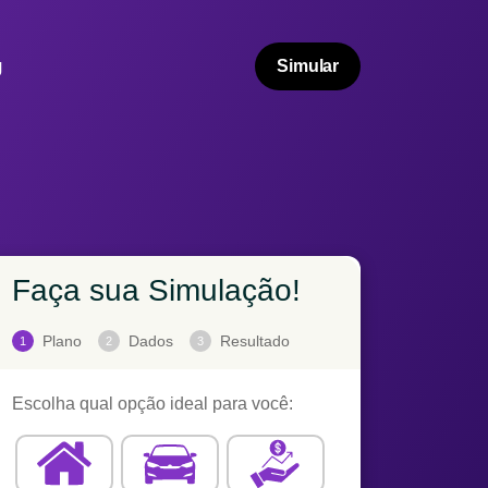
g
Simular
Faça sua Simulação!
Plano
Dados
Resultado
1
2
3
Escolha qual opção ideal para você: