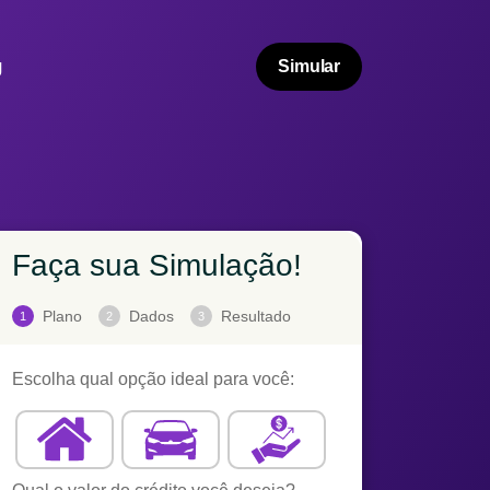
g
Simular
Faça sua Simulação!
Plano
Dados
Resultado
1
2
3
Escolha qual opção ideal para você: