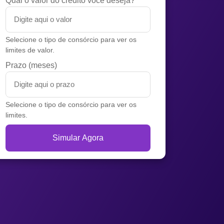
Qual o valor do crédito você deseja?
Selecione o tipo de consórcio para ver os
limites de valor.
Prazo (meses)
Selecione o tipo de consórcio para ver os
limites.
Simular Agora