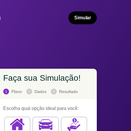
g
Simular
Faça sua Simulação!
Plano
Dados
Resultado
1
2
3
Escolha qual opção ideal para você: