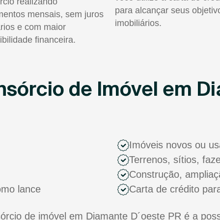
rcio realizando
para alcançar seus objetiv
entos mensais, sem juros
imobiliários.
rios e com maior
ibilidade financeira.
sórcio de Imóvel em D
Imóveis novos ou u
Terrenos, sítios, fa
Construção, ampliaç
como lance
Carta de crédito par
rcio de imóvel em Diamante D´oeste PR é a possi