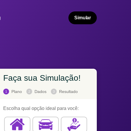
g
Simular
Faça sua Simulação!
Plano
Dados
Resultado
1
2
3
Escolha qual opção ideal para você: