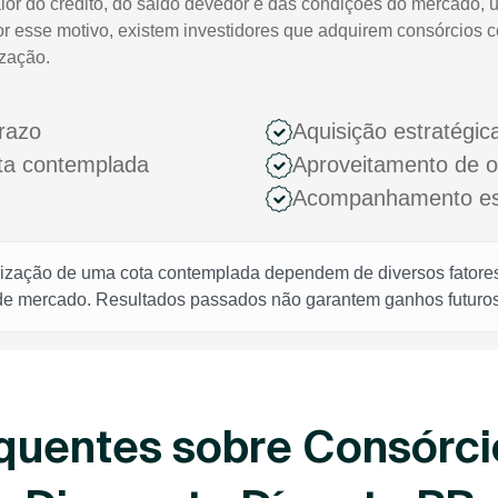
lor do crédito, do saldo devedor e das condições do mercado, 
or esse motivo, existem investidores que adquirem consórcios 
ização.
razo
Aquisição estratégic
ota contemplada
Aproveitamento de 
Acompanhamento espe
rização de uma cota contemplada dependem de diversos fatores,
 de mercado. Resultados passados não garantem ganhos futuros
quentes sobre Consórci