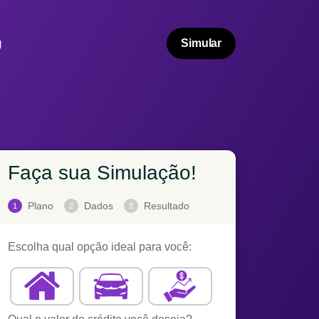
g
Simular
Faça sua Simulação!
Plano
Dados
Resultado
1
2
3
Escolha qual opção ideal para você: