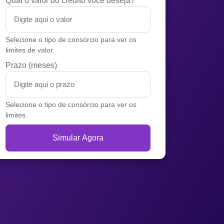
Qual o valor do crédito você deseja?
Selecione o tipo de consórcio para ver os
limites de valor.
Prazo (meses)
Selecione o tipo de consórcio para ver os
limites.
Simular Agora