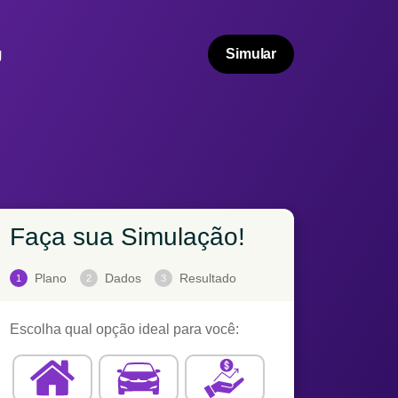
g
Simular
Faça sua Simulação!
Plano
Dados
Resultado
1
2
3
Escolha qual opção ideal para você: