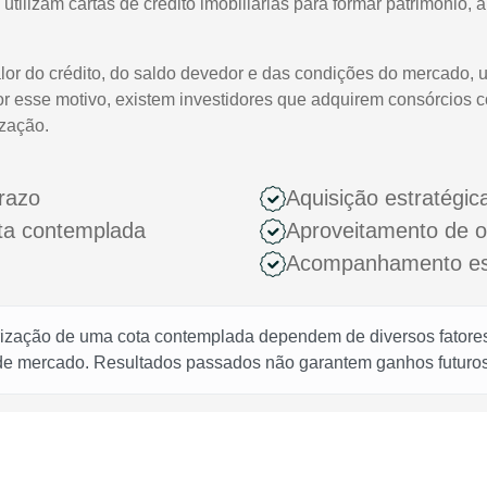
 utilizam cartas de crédito imobiliárias para formar patrimônio,
lor do crédito, do saldo devedor e das condições do mercado, 
or esse motivo, existem investidores que adquirem consórcios 
ização.
razo
Aquisição estratégic
ota contemplada
Aproveitamento de 
Acompanhamento espe
rização de uma cota contemplada dependem de diversos fatores,
 de mercado. Resultados passados não garantem ganhos futuros