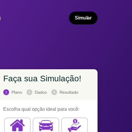
g
Simular
Faça sua Simulação!
Plano
Dados
Resultado
1
2
3
Escolha qual opção ideal para você: