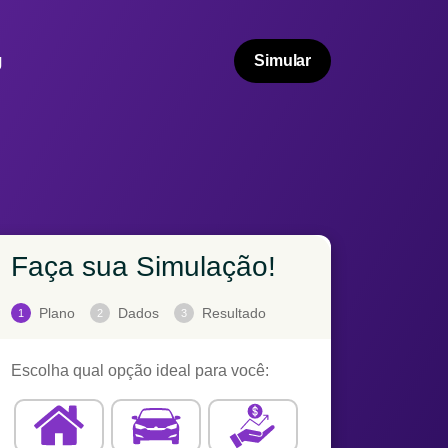
g
Simular
Faça sua Simulação!
Plano
Dados
Resultado
1
2
3
Escolha qual opção ideal para você: