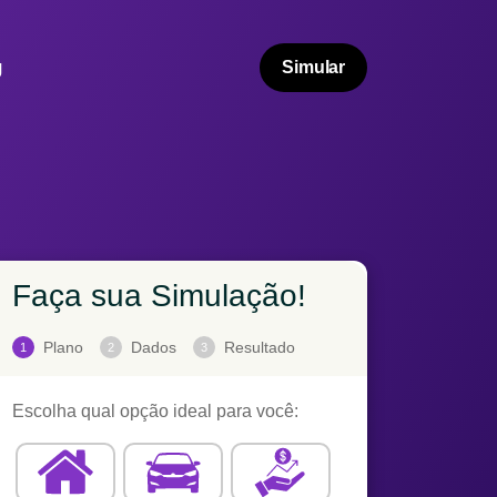
g
Simular
Faça sua Simulação!
Plano
Dados
Resultado
1
2
3
Escolha qual opção ideal para você: