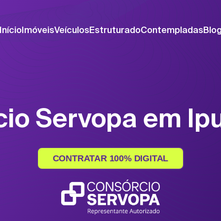
Início
Imóveis
Veículos
Estruturado
Contempladas
Blo
cio Servopa em Ip
CONTRATAR 100% DIGITAL