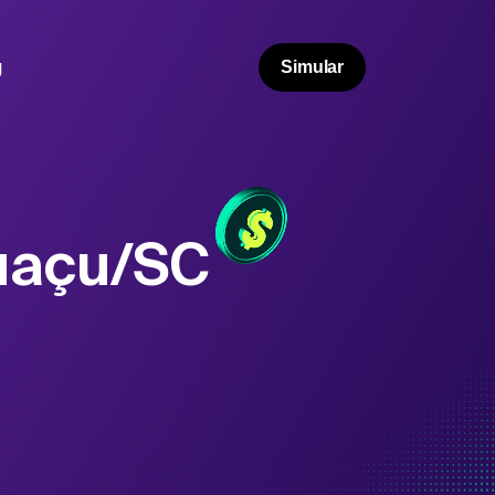
g
Simular
uaçu/SC