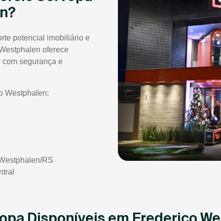
en?
e potencial imobiliário e
 Westphalen oferece
r com segurança e
o Westphalen:
 Westphalen/RS
tral
vopa Disponíveis em Frederico W