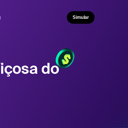
g
Simular
içosa do