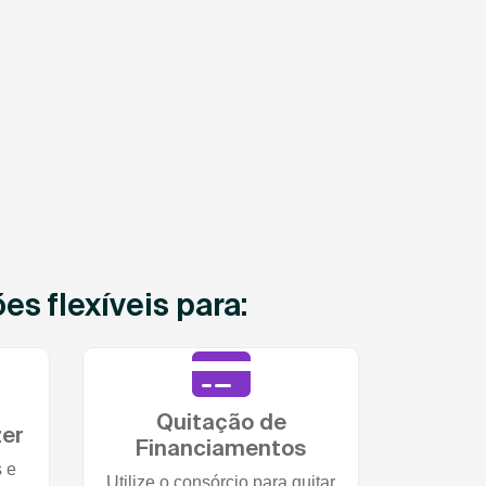
s flexíveis para:
Quitação de
zer
Financiamentos
s e
Utilize o consórcio para quitar