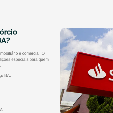
órcio
BA?
mobiliário e comercial. O
dições especiais para quem
.
çu BA:
BA