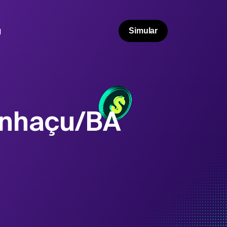
g
Simular
anhaçu/BA