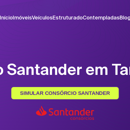
Início
Imóveis
Veículos
Estruturado
Contempladas
Blo
o Santander em T
SIMULAR CONSÓRCIO SANTANDER