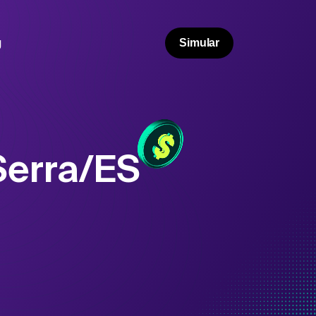
g
Simular
Serra/ES