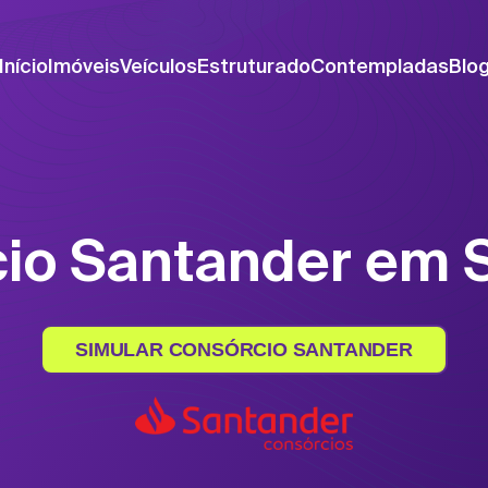
Início
Imóveis
Veículos
Estruturado
Contempladas
Blo
io Santander em 
SIMULAR CONSÓRCIO SANTANDER