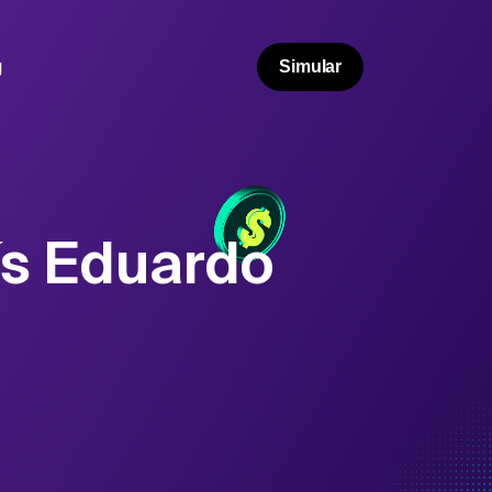
g
Simular
ís Eduardo