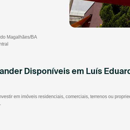
ardo Magalhães/BA
tral
tander Disponíveis em Luís Edua
investir em imóveis residenciais, comerciais, terrenos ou prop
.