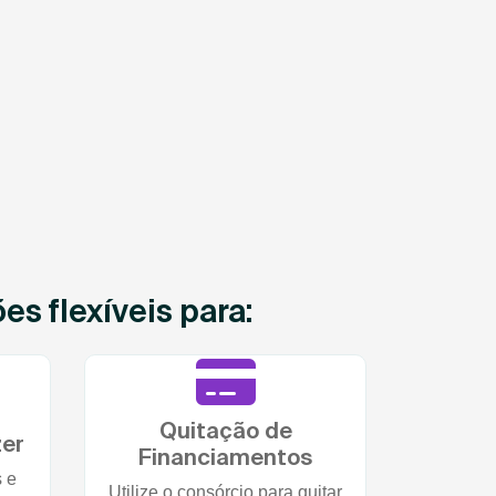
s flexíveis para:
Quitação de
zer
Financiamentos
s e
Utilize o consórcio para quitar