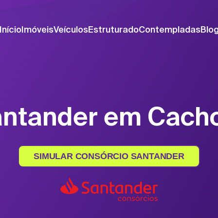
Início
Imóveis
Veículos
Estruturado
Contempladas
Blo
antander em Cacho
SIMULAR CONSÓRCIO SANTANDER