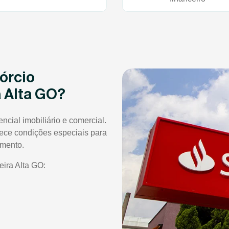
órcio
 Alta GO?
cial imobiliário e comercial.
ece condições especiais para
amento.
ira Alta GO: