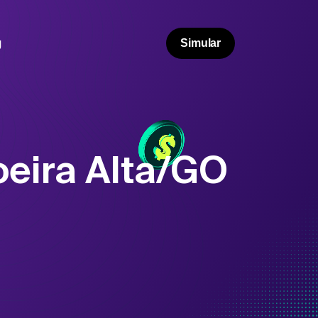
g
Simular
eira Alta/GO