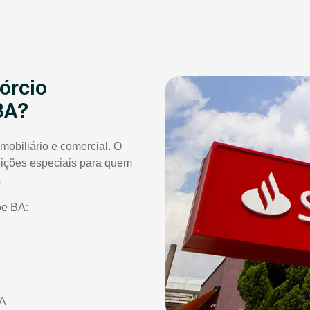
órcio
BA?
mobiliário e comercial. O
dições especiais para quem
.
pe BA:
BA