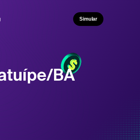
g
Simular
atuípe/BA