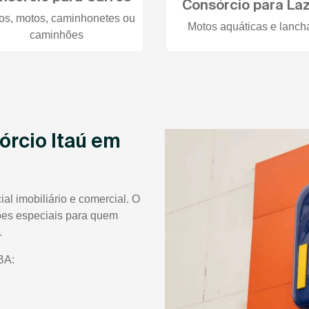
Consórcio para La
os, motos, caminhonetes ou
Motos aquáticas e lanch
caminhões
órcio Itaú em
al imobiliário e comercial. O
ções especiais para quem
.
BA: