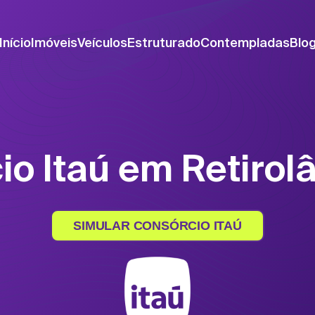
Início
Imóveis
Veículos
Estruturado
Contempladas
Blo
io Itaú em Retirol
SIMULAR CONSÓRCIO ITAÚ