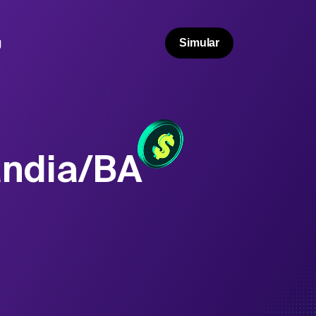
g
Simular
ândia/BA