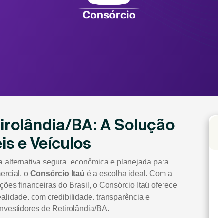
irolândia/BA: A Solução
is e Veículos
 alternativa segura, econômica e planejada para
ercial, o
Consórcio Itaú
é a escolha ideal. Com a
ções financeiras do Brasil, o Consórcio Itaú oferece
alidade, com credibilidade, transparência e
nvestidores de Retirolândia/BA.