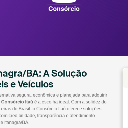
anagra/BA: A Solução
is e Veículos
rnativa segura, econômica e planejada para adquirir
o
Consórcio Itaú
é a escolha ideal. Com a solidez do
ceiras do Brasil, o Consórcio Itaú oferece soluções
com credibilidade, transparência e atendimento
de Itanagra/BA.