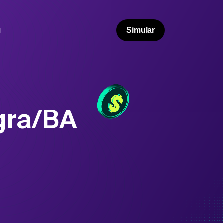
g
Simular
gra/BA