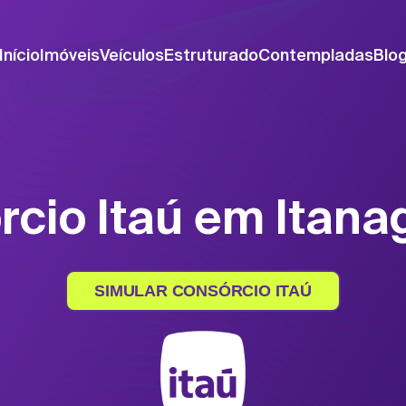
Início
Imóveis
Veículos
Estruturado
Contempladas
Blo
rcio Itaú em Itana
SIMULAR CONSÓRCIO ITAÚ